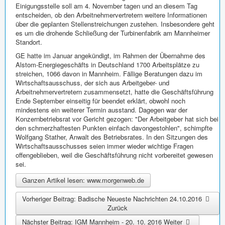
Einigungsstelle soll am 4. November tagen und an diesem Tag
entscheiden, ob den Arbeitnehmervertretern weitere Informationen
über die geplanten Stellenstreichungen zustehen. Insbesondere geht
es um die drohende Schließung der Turbinenfabrik am Mannheimer
Standort.
GE hatte im Januar angekündigt, im Rahmen der Übernahme des
Alstom-Energiegeschäfts in Deutschland 1700 Arbeitsplätze zu
streichen, 1066 davon in Mannheim. Fällige Beratungen dazu im
Wirtschaftsausschuss, der sich aus Arbeitgeber- und
Arbeitnehmervertretern zusammensetzt, hatte die Geschäftsführung
Ende September einseitig für beendet erklärt, obwohl noch
mindestens ein weiterer Termin ausstand. Dagegen war der
Konzernbetriebsrat vor Gericht gezogen: "Der Arbeitgeber hat sich bei
den schmerzhaftesten Punkten einfach davongestohlen", schimpfte
Wolfgang Stather, Anwalt des Betriebsrates. In den Sitzungen des
Wirtschaftsausschusses seien immer wieder wichtige Fragen
offengeblieben, weil die Geschäftsführung nicht vorbereitet gewesen
sei.
Ganzen Artikel lesen: www.morgenweb.de
Vorheriger Beitrag: Badische Neueste Nachrichten 24.10.2016
Zurück
Nächster Beitrag: IGM Mannheim - 20. 10. 2016
Weiter