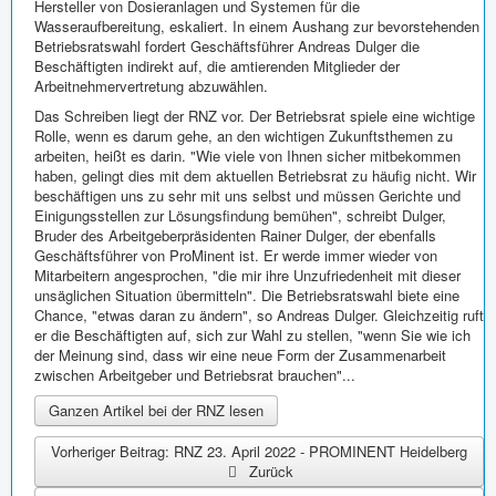
Hersteller von Dosieranlagen und Systemen für die
Wasseraufbereitung, eskaliert. In einem Aushang zur bevorstehenden
Betriebsratswahl fordert Geschäftsführer Andreas Dulger die
Beschäftigten indirekt auf, die amtierenden Mitglieder der
Arbeitnehmervertretung abzuwählen.
Das Schreiben liegt der RNZ vor. Der Betriebsrat spiele eine wichtige
Rolle, wenn es darum gehe, an den wichtigen Zukunftsthemen zu
arbeiten, heißt es darin. "Wie viele von Ihnen sicher mitbekommen
haben, gelingt dies mit dem aktuellen Betriebsrat zu häufig nicht. Wir
beschäftigen uns zu sehr mit uns selbst und müssen Gerichte und
Einigungsstellen zur Lösungsfindung bemühen", schreibt Dulger,
Bruder des Arbeitgeberpräsidenten Rainer Dulger, der ebenfalls
Geschäftsführer von ProMinent ist. Er werde immer wieder von
Mitarbeitern angesprochen, "die mir ihre Unzufriedenheit mit dieser
unsäglichen Situation übermitteln". Die Betriebsratswahl biete eine
Chance, "etwas daran zu ändern", so Andreas Dulger. Gleichzeitig ruft
er die Beschäftigten auf, sich zur Wahl zu stellen, "wenn Sie wie ich
der Meinung sind, dass wir eine neue Form der Zusammenarbeit
zwischen Arbeitgeber und Betriebsrat brauchen"...
Ganzen Artikel bei der RNZ lesen
Vorheriger Beitrag: RNZ 23. April 2022 - PROMINENT Heidelberg
Zurück